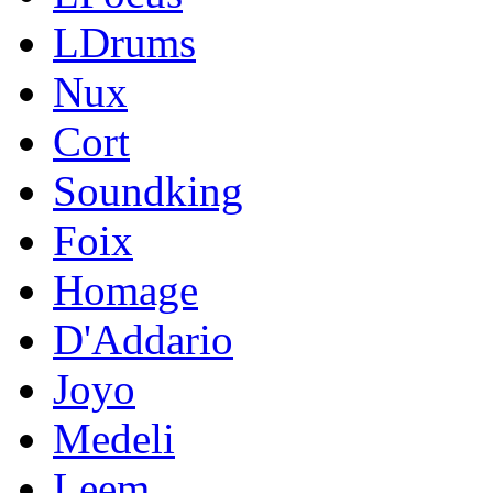
LDrums
Nux
Cort
Soundking
Foix
Homage
D'Addario
Joyo
Medeli
Leem