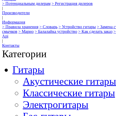
> Потенциальным дилерам
> Регистрация дилеров
|
Производители
|
Информация
> Правила хранения
> Словарь
> Устройство гитары
> Замена 
смычков
> Марио
> Балалайка устройство
> Как сделать заказ
>
Api
|
Контакты
Категории
Гитары
Акустические гитары
Классические гитары
Электрогитары