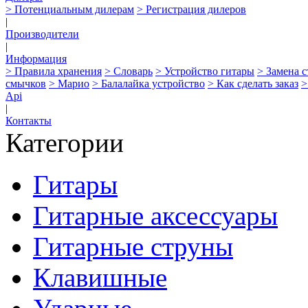
> Потенциальным дилерам
> Регистрация дилеров
|
Производители
|
Информация
> Правила хранения
> Словарь
> Устройство гитары
> Замена 
смычков
> Марио
> Балалайка устройство
> Как сделать заказ
>
Api
|
Контакты
Категории
Гитары
Гитарные аксессуары
Гитарные струны
Клавишные