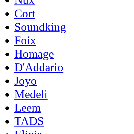
Cort
Soundking
Foix
Homage
D'Addario
Joyo
Medeli
Leem
TADS