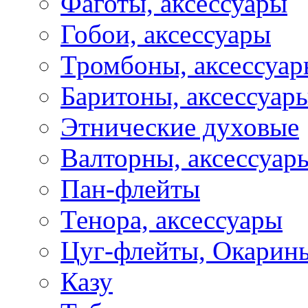
Фаготы, аксессуары
Гобои, аксессуары
Тромбоны, аксессуа
Баритоны, аксессуар
Этнические духовые
Валторны, аксессуар
Пан-флейты
Тенора, аксессуары
Цуг-флейты, Окарин
Казу