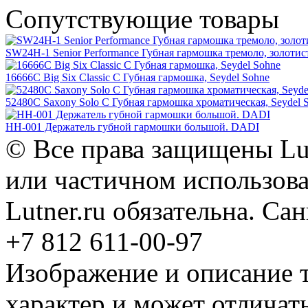
Сопутствующие товары
SW24H-1 Senior Performance Губная гармошка тремоло, золотис
16666C Big Six Classic C Губная гармошка, Seydel Sohne
52480C Saxony Solo C Губная гармошка хроматическая, Seydel 
HH-001 Держатель губной гармошки большой. DADI
© Все права защищены Lut
или частичном использова
Lutner.ru обязательна. Са
+7 812 611-00-97
Изображение и описание 
характер и может отличать