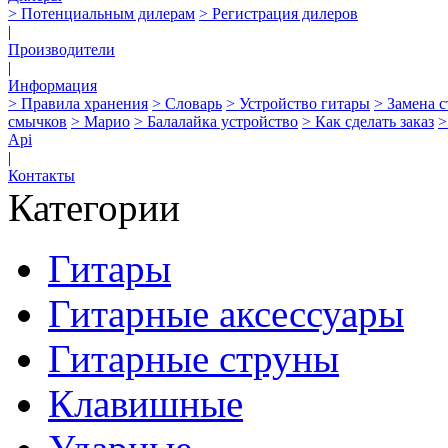
> Потенциальным дилерам
> Регистрация дилеров
|
Производители
|
Информация
> Правила хранения
> Словарь
> Устройство гитары
> Замена 
смычков
> Марио
> Балалайка устройство
> Как сделать заказ
>
Api
|
Контакты
Категории
Гитары
Гитарные аксессуары
Гитарные струны
Клавишные