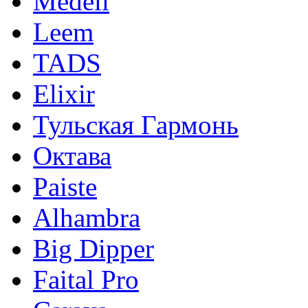
Medeli
Leem
TADS
Elixir
Тульская Гармонь
Октава
Paiste
Alhambra
Big Dipper
Faital Pro