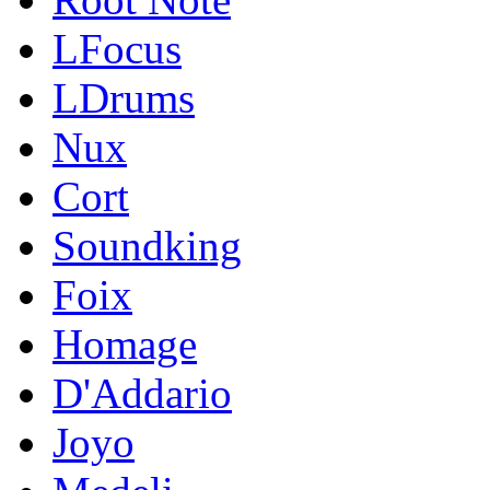
LFocus
LDrums
Nux
Cort
Soundking
Foix
Homage
D'Addario
Joyo