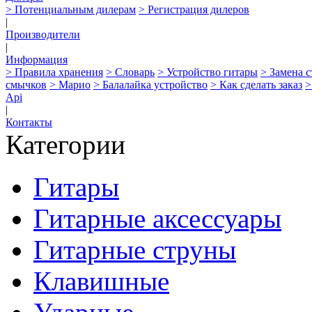
> Потенциальным дилерам
> Регистрация дилеров
|
Производители
|
Информация
> Правила хранения
> Словарь
> Устройство гитары
> Замена 
смычков
> Марио
> Балалайка устройство
> Как сделать заказ
>
Api
|
Контакты
Категории
Гитары
Гитарные аксессуары
Гитарные струны
Клавишные