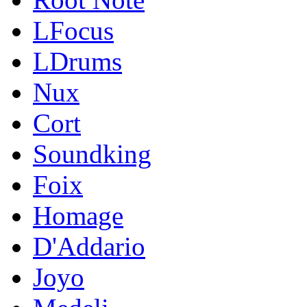
LFocus
LDrums
Nux
Cort
Soundking
Foix
Homage
D'Addario
Joyo