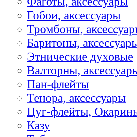
Фаготы, аксессуары
Гобои, аксессуары
Тромбоны, аксессуа
Баритоны, аксессуар
Этнические духовые
Валторны, аксессуар
Пан-флейты
Тенора, аксессуары
Цуг-флейты, Окарин
Казу