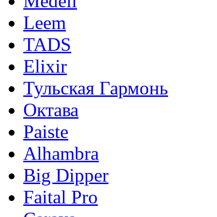
Medeli
Leem
TADS
Elixir
Тульская Гармонь
Октава
Paiste
Alhambra
Big Dipper
Faital Pro