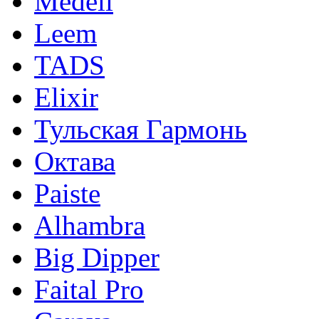
Medeli
Leem
TADS
Elixir
Тульская Гармонь
Октава
Paiste
Alhambra
Big Dipper
Faital Pro