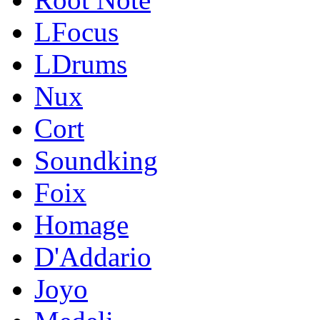
LFocus
LDrums
Nux
Cort
Soundking
Foix
Homage
D'Addario
Joyo