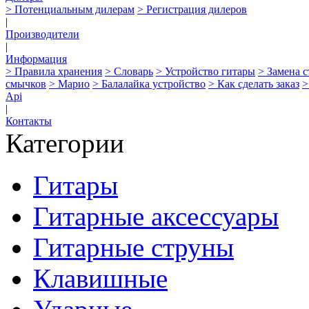
> Потенциальным дилерам
> Регистрация дилеров
|
Производители
|
Информация
> Правила хранения
> Словарь
> Устройство гитары
> Замена 
смычков
> Марио
> Балалайка устройство
> Как сделать заказ
>
Api
|
Контакты
Категории
Гитары
Гитарные аксессуары
Гитарные струны
Клавишные