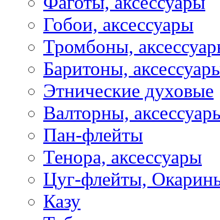
Фаготы, аксессуары
Гобои, аксессуары
Тромбоны, аксессуа
Баритоны, аксессуар
Этнические духовые
Валторны, аксессуар
Пан-флейты
Тенора, аксессуары
Цуг-флейты, Окарин
Казу