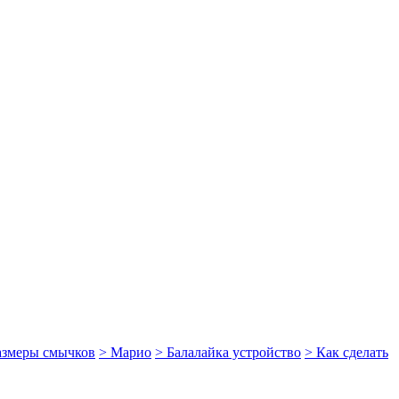
размеры смычков
> Марио
> Балалайка устройство
> Как сделать