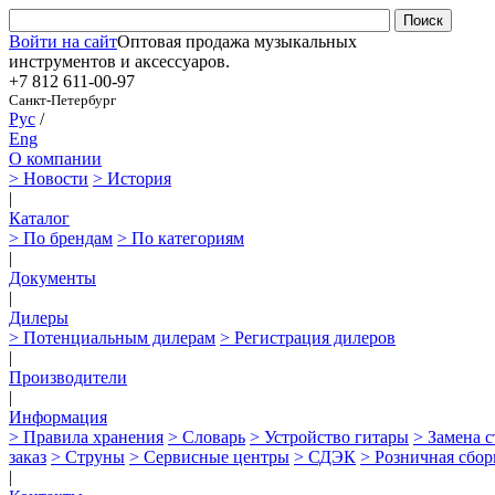
Войти на сайт
Оптовая продажа музыкальных
инструментов и аксессуаров.
+7 812
611-00-97
Санкт-Петербург
Рус
/
Eng
О компании
> Новости
> История
|
Каталог
> По брендам
> По категориям
|
Документы
|
Дилеры
> Потенциальным дилерам
> Регистрация дилеров
|
Производители
|
Информация
> Правила хранения
> Словарь
> Устройство гитары
> Замена 
заказ
> Струны
> Сервисные центры
> СДЭК
> Розничная сбор
|