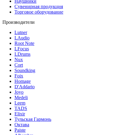
Наушники
Сувенирная продукция
Торговое оборудование
Производители
Lutner
LAudio
Root Note
LFocus
LDrums
Nux
Cort
Soundking
Foix
Homage
D'Addario
Joyo
Medeli
Leem
TADS
Elixir
Тульская Гармонь
Октава
Paiste