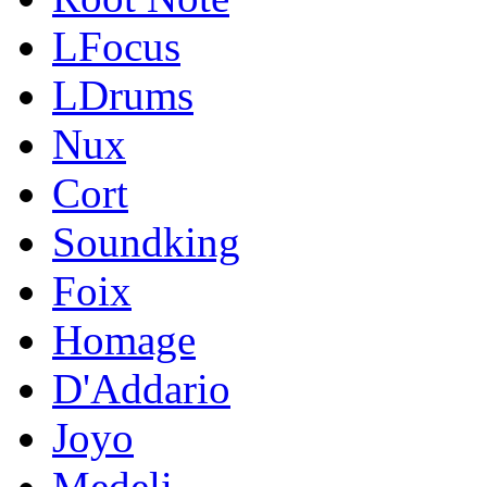
LFocus
LDrums
Nux
Cort
Soundking
Foix
Homage
D'Addario
Joyo
Medeli