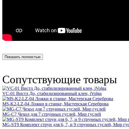
Показать полностью
Сопутствующие товары
VC-01 Вистл До, стабилизированный клен, iVolga
MS-K2-LZ-04 Ложки в станке, Мастерская Сереброва
MG-C7 Чехол для 7 струнных гуслей, Мир гуслей
MG-ST9 Комплект струн для 6, 7, и 9 струнных гуслей, Мир гу