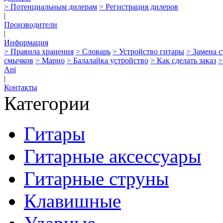
> Потенциальным дилерам
> Регистрация дилеров
|
Производители
|
Информация
> Правила хранения
> Словарь
> Устройство гитары
> Замена 
смычков
> Марио
> Балалайка устройство
> Как сделать заказ
>
Api
|
Контакты
Категории
Гитары
Гитарные аксессуары
Гитарные струны
Клавишные