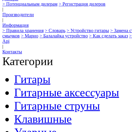
> Потенциальным дилерам
> Регистрация дилеров
|
Производители
|
Информация
> Правила хранения
> Словарь
> Устройство гитары
> Замена 
смычков
> Марио
> Балалайка устройство
> Как сделать заказ
>
Api
|
Контакты
Категории
Гитары
Гитарные аксессуары
Гитарные струны
Клавишные