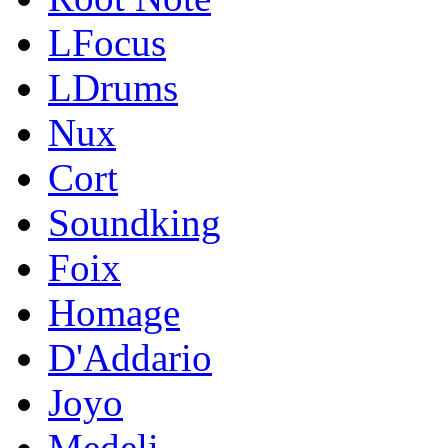
LFocus
LDrums
Nux
Cort
Soundking
Foix
Homage
D'Addario
Joyo
Medeli