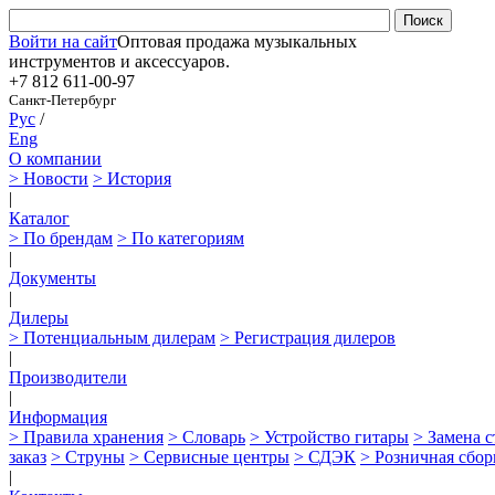
Войти на сайт
Оптовая продажа музыкальных
инструментов и аксессуаров.
+7 812
611-00-97
Санкт-Петербург
Рус
/
Eng
О компании
> Новости
> История
|
Каталог
> По брендам
> По категориям
|
Документы
|
Дилеры
> Потенциальным дилерам
> Регистрация дилеров
|
Производители
|
Информация
> Правила хранения
> Словарь
> Устройство гитары
> Замена 
заказ
> Струны
> Сервисные центры
> СДЭК
> Розничная сбор
|