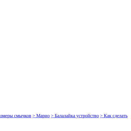
размеры смычков
> Марио
> Балалайка устройство
> Как сделать