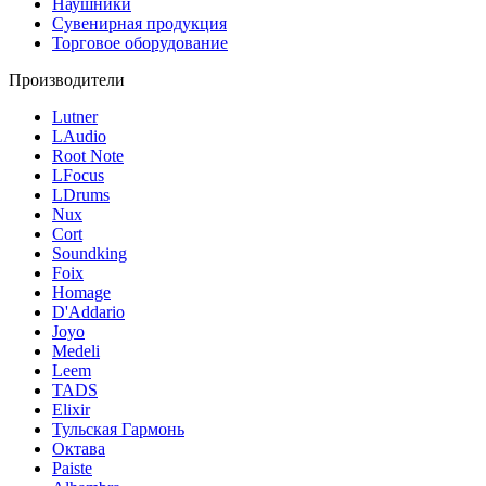
Наушники
Сувенирная продукция
Торговое оборудование
Производители
Lutner
LAudio
Root Note
LFocus
LDrums
Nux
Cort
Soundking
Foix
Homage
D'Addario
Joyo
Medeli
Leem
TADS
Elixir
Тульская Гармонь
Октава
Paiste