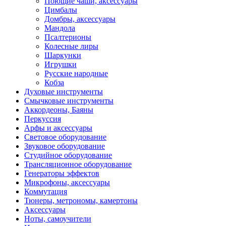
Поющие чаши, аксессуары
Цимбалы
Домбры, аксессуары
Мандола
Псалтерионы
Колесные лиры
Шаркунки
Игрушки
Русские народные
Кобза
Духовые инструменты
Смычковые инструменты
Аккордеоны, Баяны
Перкуссия
Арфы и аксессуары
Световое оборудование
Звуковое оборудование
Студийное оборудование
Трансляционное оборудование
Генераторы эффектов
Микрофоны, аксессуары
Коммутация
Тюнеры, метрономы, камертоны
Аксессуары
Ноты, самоучители