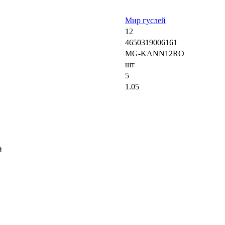
Мир гуслей
12
4650319006161
MG-KANN12RO
шт
5
1.05
й