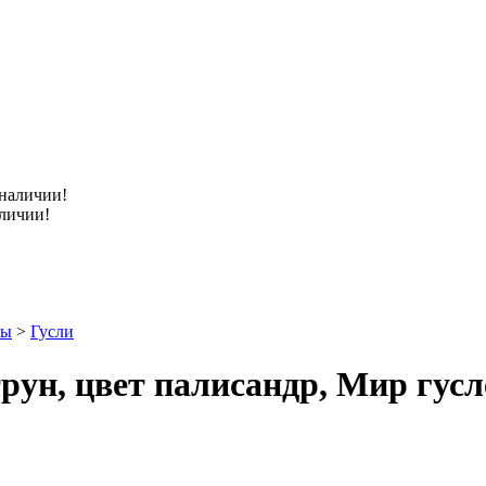
аличии!
ры
>
Гусли
ун, цвет палисандр, Мир гусл