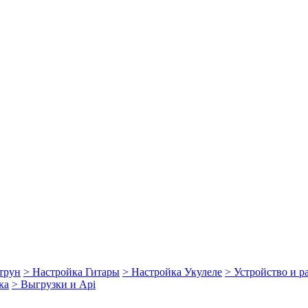
струн
> Настройка Гитары
> Настройка Укулеле
> Устройство и 
ка
> Выгрузки и Api