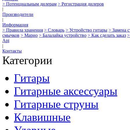
> Потенциальным дилерам
> Регистрация дилеров
|
Производители
|
Информация
> Правила хранения
> Словарь
> Устройство гитары
> Замена 
смычков
> Марио
> Балалайка устройство
> Как сделать заказ
>
Api
|
Контакты
Категории
Гитары
Гитарные аксессуары
Гитарные струны
Клавишные