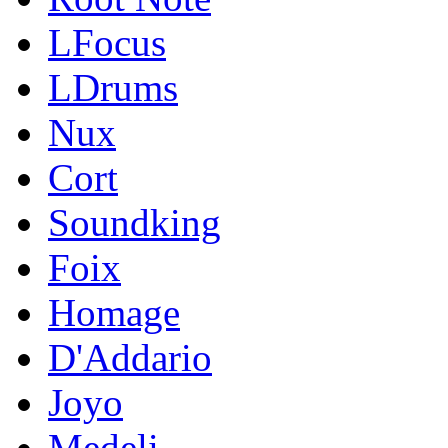
LFocus
LDrums
Nux
Cort
Soundking
Foix
Homage
D'Addario
Joyo
Medeli