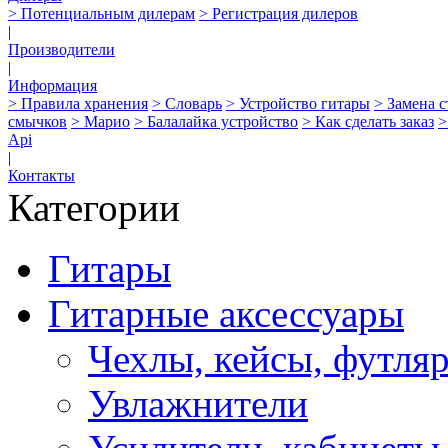
> Потенциальным дилерам
> Регистрация дилеров
|
Производители
|
Информация
> Правила хранения
> Словарь
> Устройство гитары
> Замена 
смычков
> Марио
> Балалайка устройство
> Как сделать заказ
>
Api
|
Контакты
Категории
Гитары
Гитарные аксессуары
Чехлы, кейсы, футля
Увлажнители