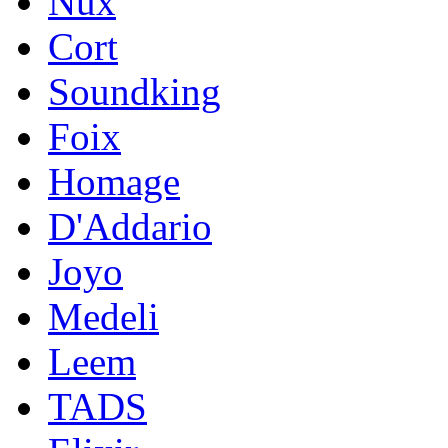
Nux
Cort
Soundking
Foix
Homage
D'Addario
Joyo
Medeli
Leem
TADS