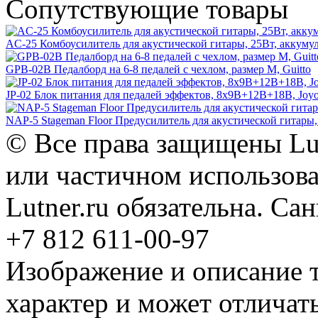
Сопутствующие товары
AC-25 Комбоусилитель для акустической гитары, 25Вт, аккуму
GPB-02B Педалборд на 6-8 педалей с чехлом, размер M, Guitto
JP-02 Блок питания для педалей эффектов, 8х9В+12В+18В, Joy
NAP-5 Stageman Floor Предусилитель для акустической гитары
© Все права защищены Lut
или частичном использова
Lutner.ru обязательна. Са
+7 812 611-00-97
Изображение и описание 
характер и может отличать