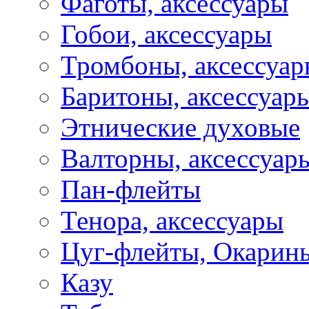
Фаготы, аксессуары
Гобои, аксессуары
Тромбоны, аксессуа
Баритоны, аксессуар
Этнические духовые
Валторны, аксессуар
Пан-флейты
Тенора, аксессуары
Цуг-флейты, Окарин
Казу