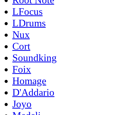
LFocus
LDrums
Nux
Cort
Soundking
Foix
Homage
D'Addario
Joyo