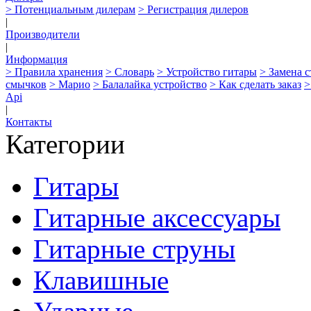
> Потенциальным дилерам
> Регистрация дилеров
|
Производители
|
Информация
> Правила хранения
> Словарь
> Устройство гитары
> Замена 
смычков
> Марио
> Балалайка устройство
> Как сделать заказ
>
Api
|
Контакты
Категории
Гитары
Гитарные аксессуары
Гитарные струны
Клавишные