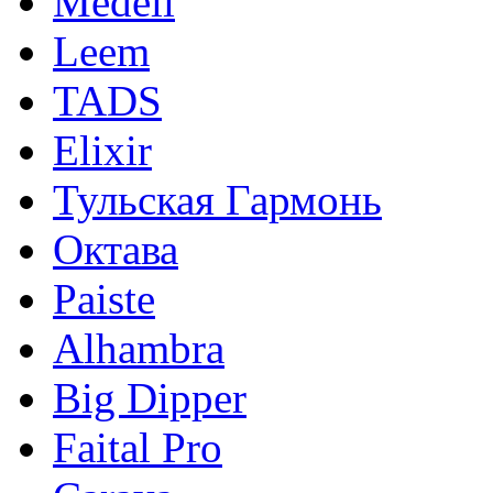
Medeli
Leem
TADS
Elixir
Тульская Гармонь
Октава
Paiste
Alhambra
Big Dipper
Faital Pro