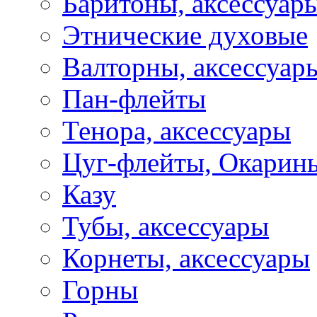
Баритоны, аксессуар
Этнические духовые
Валторны, аксессуар
Пан-флейты
Тенора, аксессуары
Цуг-флейты, Окарин
Казу
Тубы, аксессуары
Корнеты, аксессуары
Горны