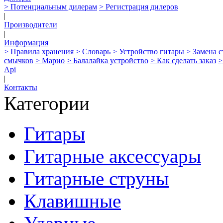
> Потенциальным дилерам
> Регистрация дилеров
|
Производители
|
Информация
> Правила хранения
> Словарь
> Устройство гитары
> Замена 
смычков
> Марио
> Балалайка устройство
> Как сделать заказ
>
Api
|
Контакты
Категории
Гитары
Гитарные аксессуары
Гитарные струны
Клавишные