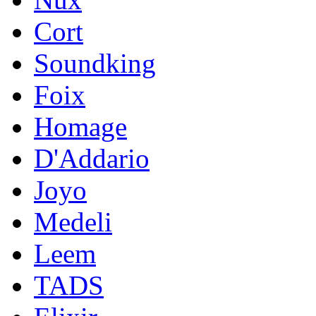
Cort
Soundking
Foix
Homage
D'Addario
Joyo
Medeli
Leem
TADS