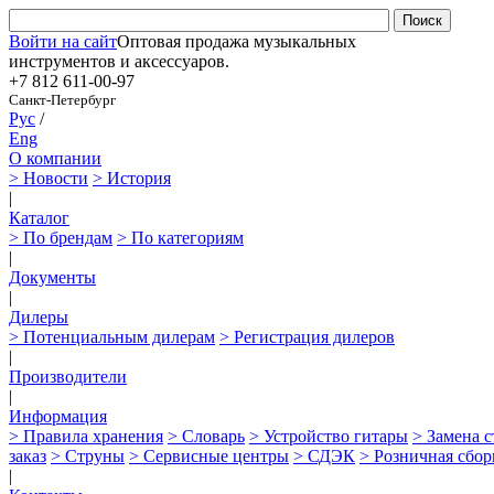
Войти на сайт
Оптовая продажа музыкальных
инструментов и аксессуаров.
+7 812
611-00-97
Санкт-Петербург
Рус
/
Eng
О компании
> Новости
> История
|
Каталог
> По брендам
> По категориям
|
Документы
|
Дилеры
> Потенциальным дилерам
> Регистрация дилеров
|
Производители
|
Информация
> Правила хранения
> Словарь
> Устройство гитары
> Замена 
заказ
> Струны
> Сервисные центры
> СДЭК
> Розничная сбор
|