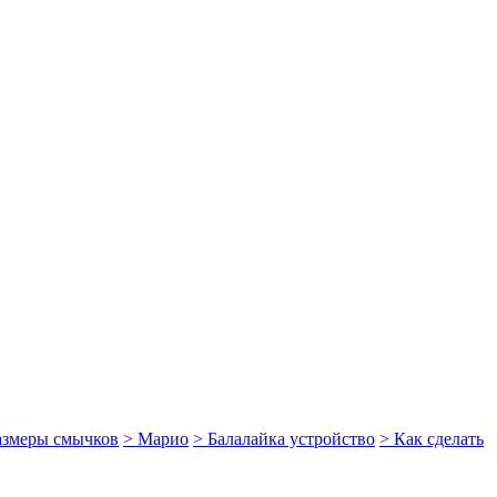
размеры смычков
> Марио
> Балалайка устройство
> Как сделать