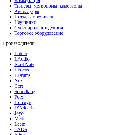
Коммутация
Тюнеры, метрономы, камертоны
Аксессуары
Ноты, самоучители
Наушники
Сувенирная продукция
Торговое оборудование
Производители
Lutner
LAudio
Root Note
LFocus
LDrums
Nux
Cort
Soundking
Foix
Homage
D'Addario
Joyo
Medeli
Leem
TADS
Elixir