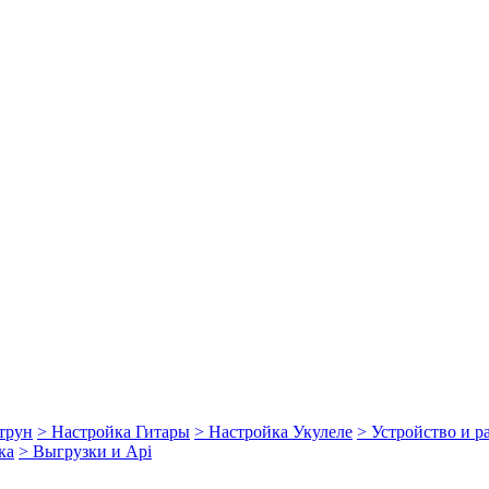
струн
> Настройка Гитары
> Настройка Укулеле
> Устройство и 
ка
> Выгрузки и Api