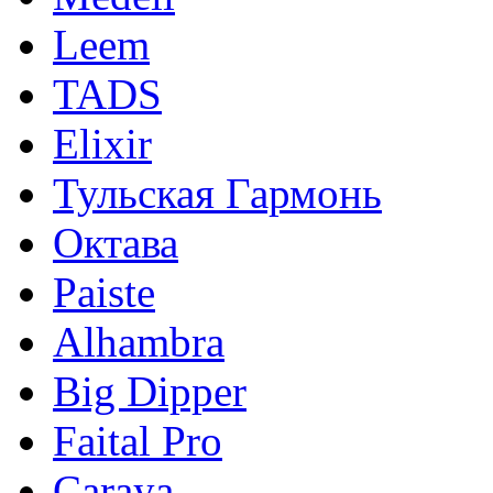
Leem
TADS
Elixir
Тульская Гармонь
Октава
Paiste
Alhambra
Big Dipper
Faital Pro
Caraya