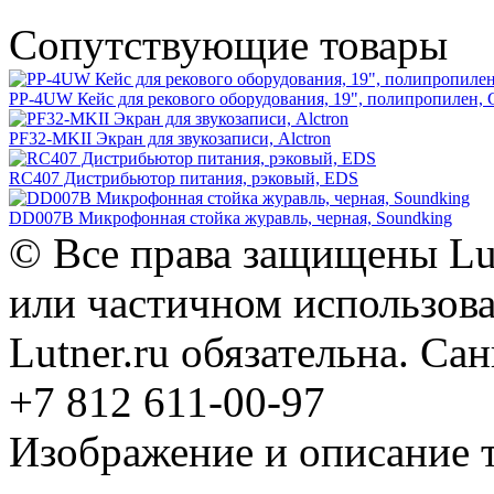
Сопутствующие товары
PP-4UW Кейс для рекового оборудования, 19", полипропилен, 
PF32-MKII Экран для звукозаписи, Alctron
RC407 Дистрибьютор питания, рэковый, EDS
DD007B Микрофонная стойка журавль, черная, Soundking
© Все права защищены Lut
или частичном использова
Lutner.ru обязательна. Са
+7 812 611-00-97
Изображение и описание 