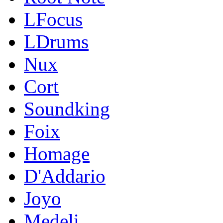
LFocus
LDrums
Nux
Cort
Soundking
Foix
Homage
D'Addario
Joyo
Medeli