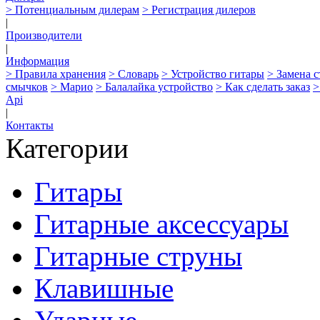
> Потенциальным дилерам
> Регистрация дилеров
|
Производители
|
Информация
> Правила хранения
> Словарь
> Устройство гитары
> Замена 
смычков
> Марио
> Балалайка устройство
> Как сделать заказ
>
Api
|
Контакты
Категории
Гитары
Гитарные аксессуары
Гитарные струны
Клавишные