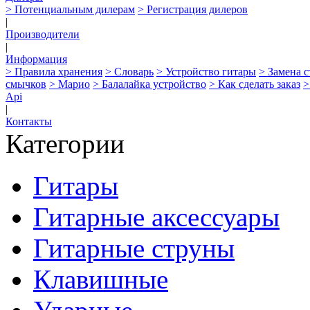
> Потенциальным дилерам
> Регистрация дилеров
|
Производители
|
Информация
> Правила хранения
> Словарь
> Устройство гитары
> Замена 
смычков
> Марио
> Балалайка устройство
> Как сделать заказ
>
Api
|
Контакты
Категории
Гитары
Гитарные аксессуары
Гитарные струны
Клавишные