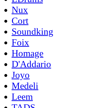
Nux
Cort
Soundking
Foix
Homage
D'Addario
Joyo
Medeli
Leem
TADS