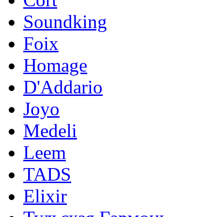
Soundking
Foix
Homage
D'Addario
Joyo
Medeli
Leem
TADS
Elixir