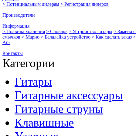
> Потенциальным дилерам
> Регистрация дилеров
|
Производители
|
Информация
> Правила хранения
> Словарь
> Устройство гитары
> Замена 
смычков
> Марио
> Балалайка устройство
> Как сделать заказ
>
Api
|
Контакты
Категории
Гитары
Гитарные аксессуары
Гитарные струны
Клавишные