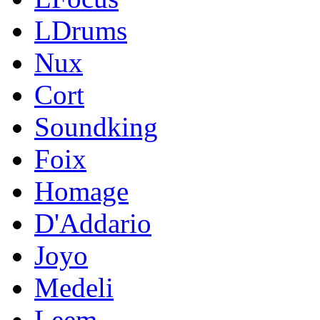
LDrums
Nux
Cort
Soundking
Foix
Homage
D'Addario
Joyo
Medeli
Leem