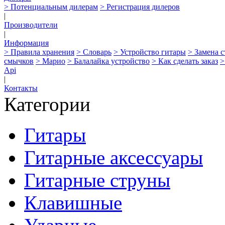
> Потенциальным дилерам
> Регистрация дилеров
|
Производители
|
Информация
> Правила хранения
> Словарь
> Устройство гитары
> Замена 
смычков
> Марио
> Балалайка устройство
> Как сделать заказ
>
Api
|
Контакты
Категории
Гитары
Гитарные аксессуары
Гитарные струны
Клавишные