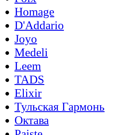
Homage
D'Addario
Joyo
Medeli
Leem
TADS
Elixir
Тульская Гармонь
Октава
Paiste