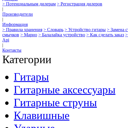
> Потенциальным дилерам
> Регистрация дилеров
|
Производители
|
Информация
> Правила хранения
> Словарь
> Устройство гитары
> Замена 
смычков
> Марио
> Балалайка устройство
> Как сделать заказ
>
Api
|
Контакты
Категории
Гитары
Гитарные аксессуары
Гитарные струны
Клавишные