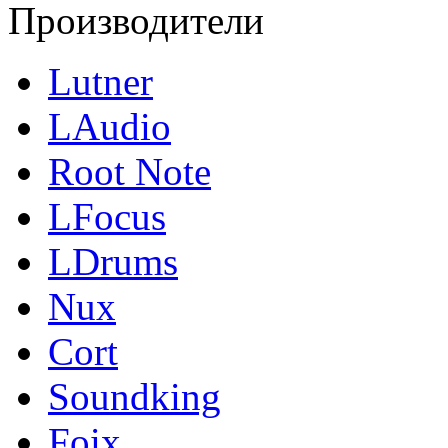
Производители
Lutner
LAudio
Root Note
LFocus
LDrums
Nux
Cort
Soundking
Foix