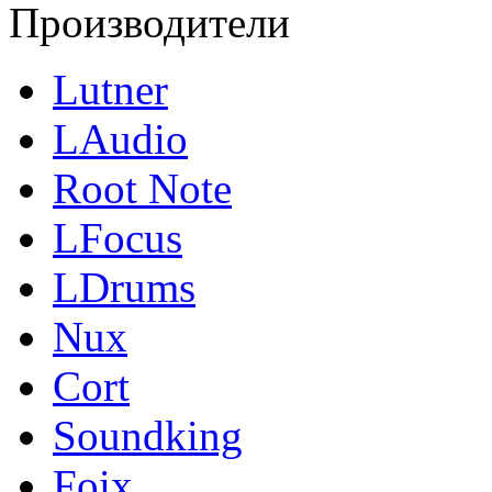
Производители
Lutner
LAudio
Root Note
LFocus
LDrums
Nux
Cort
Soundking
Foix