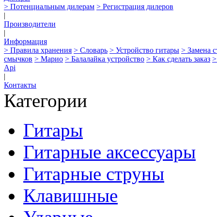
> Потенциальным дилерам
> Регистрация дилеров
|
Производители
|
Информация
> Правила хранения
> Словарь
> Устройство гитары
> Замена 
смычков
> Марио
> Балалайка устройство
> Как сделать заказ
>
Api
|
Контакты
Категории
Гитары
Гитарные аксессуары
Гитарные струны
Клавишные