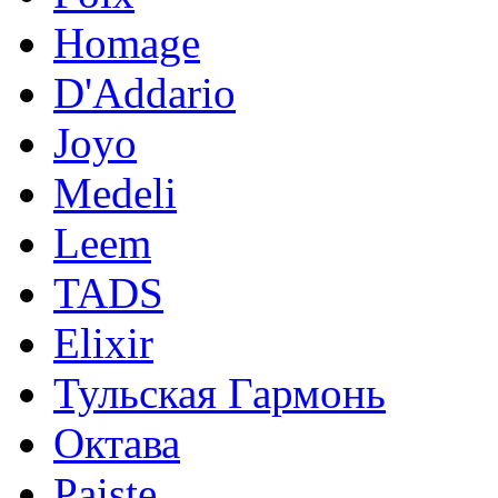
Homage
D'Addario
Joyo
Medeli
Leem
TADS
Elixir
Тульская Гармонь
Октава
Paiste