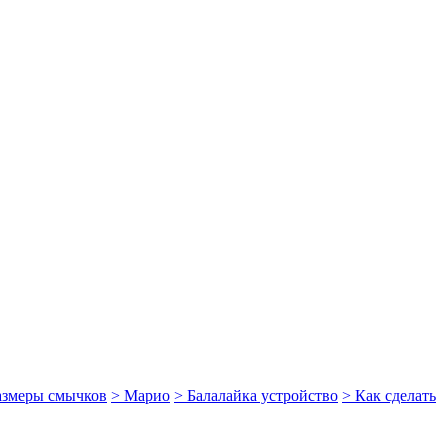
размеры смычков
> Марио
> Балалайка устройство
> Как сделать