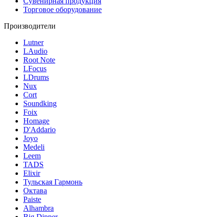
Сувенирная продукция
Торговое оборудование
Производители
Lutner
LAudio
Root Note
LFocus
LDrums
Nux
Cort
Soundking
Foix
Homage
D'Addario
Joyo
Medeli
Leem
TADS
Elixir
Тульская Гармонь
Октава
Paiste
Alhambra
Big Dipper