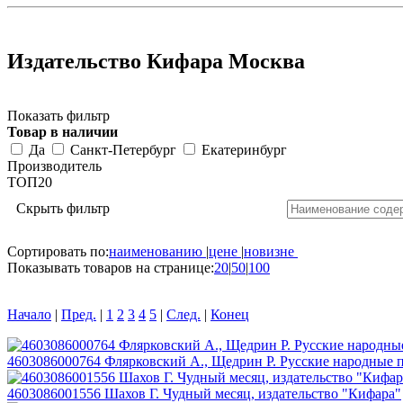
Издательство Кифара Москва
Показать фильтр
Товар в наличии
Да
Санкт-Петербург
Екатеринбург
Производитель
ТОП20
Скрыть фильтр
Сортировать по:
наименованию
|
цене
|
новизне
Показывать товаров на странице:
20
|
50
|
100
Начало
|
Пред.
|
1
2
3
4
5
|
След.
|
Конец
4603086000764 Флярковский А., Щедрин Р. Русские народные п
4603086001556 Шахов Г. Чудный месяц, издательство "Кифара"