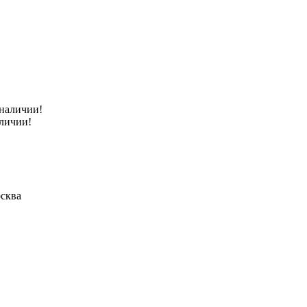
аличии!
сква