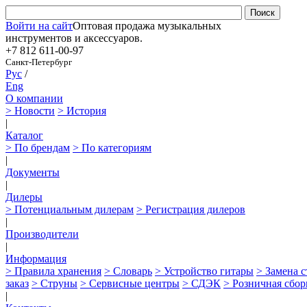
Войти на сайт
Оптовая продажа музыкальных
инструментов и аксессуаров.
+7 812
611-00-97
Санкт-Петербург
Рус
/
Eng
О компании
> Новости
> История
|
Каталог
> По брендам
> По категориям
|
Документы
|
Дилеры
> Потенциальным дилерам
> Регистрация дилеров
|
Производители
|
Информация
> Правила хранения
> Словарь
> Устройство гитары
> Замена 
заказ
> Струны
> Сервисные центры
> СДЭК
> Розничная сбор
|