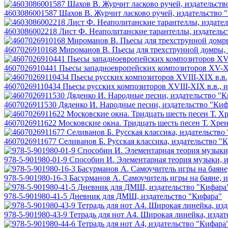
4603086001587 Шахов В. Журчит ласково ручей, издательство 
4603086002218 Лист Ф. Неаполитанские тарантеллы, издательс
4607026910168 Мироманов В. Пьесы для трехструнной домры, 
4607026910441 Пьесы западноевропейских композиторов XV-XV
46070269110434 Пьесы русских композиторов XVIII-XIX в.в., 
4607026911530 Дяденко И. Народные песни, издательство "Киф
4607026911622 Московские окна. Тридцать шесть песен Т. Хрен
4607026911677 Селиванов Б. Русская классика, издательство "
978-5-901980-01-9 Способин И. Элементарная теория музыки, 
978-5-901980-16-3 Басурманов А. Самоучитель игры на баяне, 
978-5-901980-41-5 Дневник для ДМШ, издательство "Кифара"
978-5-901980-43-9 Тетрадь для нот А4. Широкая линейка, изда