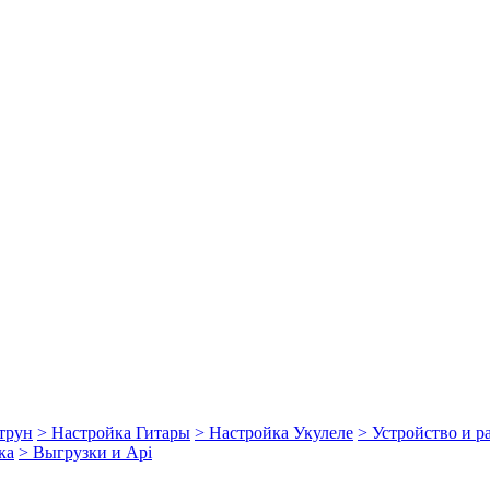
струн
> Настройка Гитары
> Настройка Укулеле
> Устройство и 
ка
> Выгрузки и Api