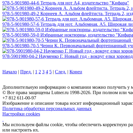
978-5-901980-44-6 Тетрадь для нот А4, издательство "Кифара"
978-5-901980-49-2 Корнеев А. Альбом флейтиста. Тетрадь 2, из
978-5-901980-57-6 Тетрадь для нот. Альбомная. А5. Широкая л
978-5-901980-59-0 Избранные ноктюрны, издательство "Кифар
978-5-901980-70-5 Черни К. Первоначальный фортепианный учи
978-5901980-04-2 Науменко Г. Новый год - вокруг елки хоровод
Начало
|
Пред.
|
1
2
3
4
5
|
След.
|
Конец
Дополнительную информацию о компании можно получить у м
© Все права защищены Lutner.ru 1998-2026. При полном или ча
+7 812 611-00-97
Изображение и описание товара носит информационный характ
Политика обработки персональных данных
Настройки cookies
Мы используем файлы cookie, чтобы обеспечить корректную рабо
или настроить их.