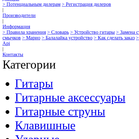
> Потенциальным дилерам
> Регистрация дилеров
|
Производители
|
Информация
> Правила хранения
> Словарь
> Устройство гитары
> Замена 
смычков
> Марио
> Балалайка устройство
> Как сделать заказ
>
Api
|
Контакты
Категории
Гитары
Гитарные аксессуары
Гитарные струны
Клавишные