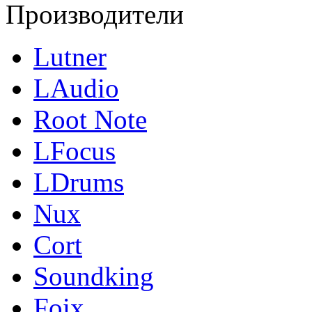
Производители
Lutner
LAudio
Root Note
LFocus
LDrums
Nux
Cort
Soundking
Foix