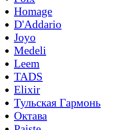
Homage
D'Addario
Joyo
Medeli
Leem
TADS
Elixir
Тульская Гармонь
Октава
Paiste