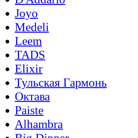
Joyo
Medeli
Leem
TADS
Elixir
Тульская Гармонь
Октава
Paiste
Alhambra
Big Dipper