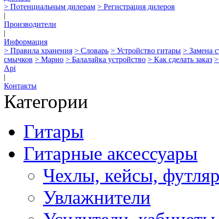
> Потенциальным дилерам
> Регистрация дилеров
|
Производители
|
Информация
> Правила хранения
> Словарь
> Устройство гитары
> Замена 
смычков
> Марио
> Балалайка устройство
> Как сделать заказ
>
Api
|
Контакты
Категории
Гитары
Гитарные аксессуары
Чехлы, кейсы, футля
Увлажнители