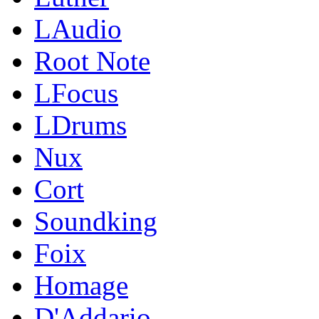
LAudio
Root Note
LFocus
LDrums
Nux
Cort
Soundking
Foix
Homage
D'Addario