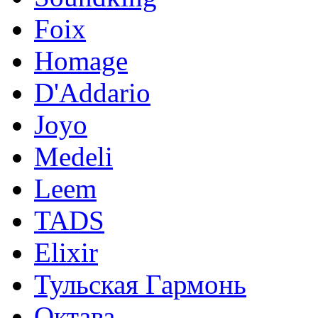
Foix
Homage
D'Addario
Joyo
Medeli
Leem
TADS
Elixir
Тульская Гармонь
Октава