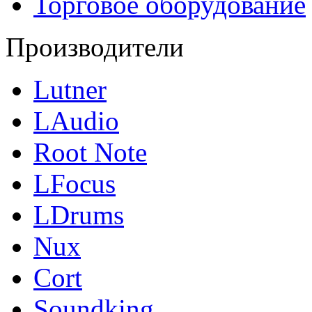
Торговое оборудование
Производители
Lutner
LAudio
Root Note
LFocus
LDrums
Nux
Cort
Soundking