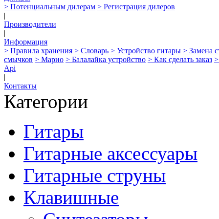
> Потенциальным дилерам
> Регистрация дилеров
|
Производители
|
Информация
> Правила хранения
> Словарь
> Устройство гитары
> Замена 
смычков
> Марио
> Балалайка устройство
> Как сделать заказ
>
Api
|
Контакты
Категории
Гитары
Гитарные аксессуары
Гитарные струны
Клавишные