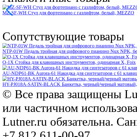
MZ-SF-WH Стул для фортепиано с газлифтом, белый, MEZZO
Сопутствующие товары
NTP-01W Педаль тройная для цифрового пианино Nux NPK, 
Q-1X Стойка для клавишных инструментов, одинарная X, Foix
AU-NDP61-BK Aurora-61 Накидка для синтезаторов с 61 клавише
HY-PJ018A-SATIN-BLACK Банкетка, черный/черный матовый,
© Все права защищены Lut
или частичном использова
Lutner.ru обязательна. Са
+7 812 611-00-97