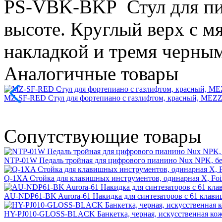
PS-VBK-BKP Стул для пиа
высоте. Круглый верх с м
накладкой и тремя черны
Аналогичные товары
MZ-SF-RED Стул для фортепиано с газлифтом, красный, MEZ
Сопутствующие товары
NTP-01W Педаль тройная для цифрового пианино Nux NPK, 
Q-1XA Стойка для клавишных инструментов, одинарная X, Foi
AU-NDP61-BK Aurora-61 Накидка для синтезаторов с 61 клавише
HY-PJ010-GLOSS-BLACK Банкетка, черная, искусственная кож