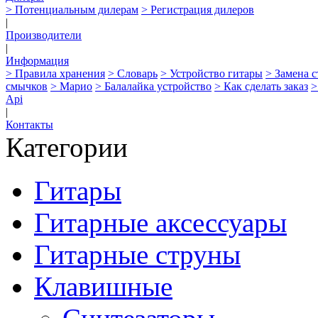
> Потенциальным дилерам
> Регистрация дилеров
|
Производители
|
Информация
> Правила хранения
> Словарь
> Устройство гитары
> Замена 
смычков
> Марио
> Балалайка устройство
> Как сделать заказ
>
Api
|
Контакты
Категории
Гитары
Гитарные аксессуары
Гитарные струны
Клавишные