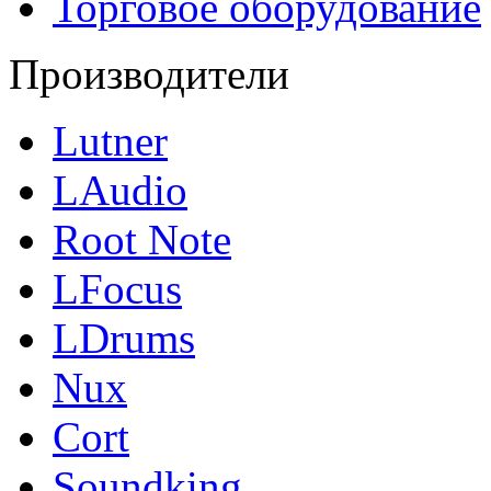
Торговое оборудование
Производители
Lutner
LAudio
Root Note
LFocus
LDrums
Nux
Cort
Soundking