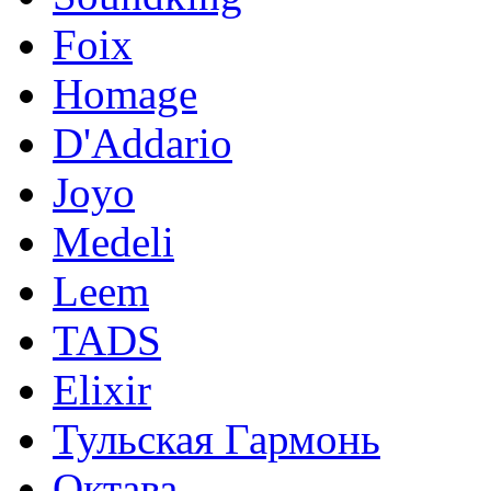
Foix
Homage
D'Addario
Joyo
Medeli
Leem
TADS
Elixir
Тульская Гармонь
Октава