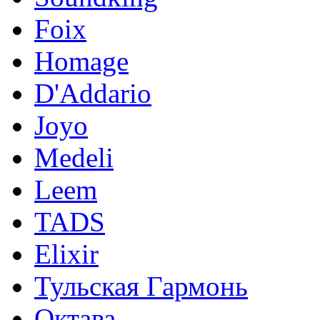
Foix
Homage
D'Addario
Joyo
Medeli
Leem
TADS
Elixir
Тульская Гармонь
Октава