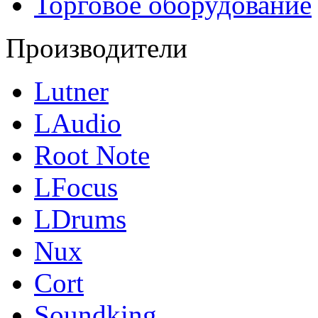
Торговое оборудование
Производители
Lutner
LAudio
Root Note
LFocus
LDrums
Nux
Cort
Soundking