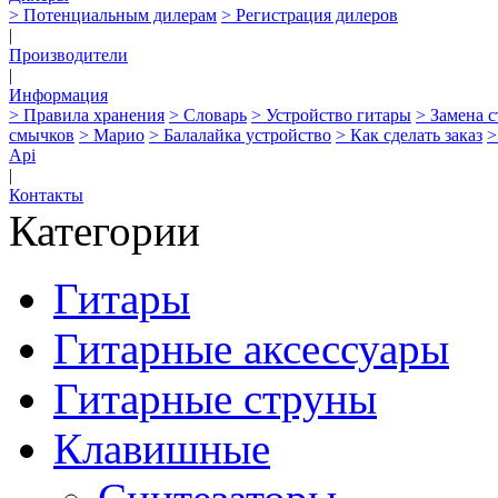
> Потенциальным дилерам
> Регистрация дилеров
|
Производители
|
Информация
> Правила хранения
> Словарь
> Устройство гитары
> Замена 
смычков
> Марио
> Балалайка устройство
> Как сделать заказ
>
Api
|
Контакты
Категории
Гитары
Гитарные аксессуары
Гитарные струны
Клавишные