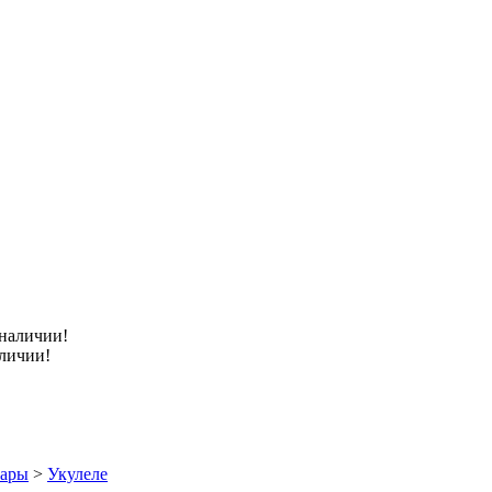
аличии!
уары
>
Укулеле