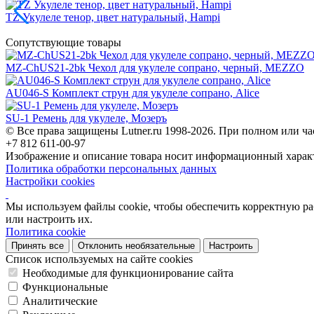
TZ Укулеле тенор, цвет натуральный, Hampi
Сопутствующие товары
MZ-ChUS21-2bk Чехол для укулеле сопрано, черный, MEZZO
AU046-S Комплект струн для укулеле сопрано, Alice
SU-1 Ремень для укулеле, Мозеръ
© Все права защищены Lutner.ru 1998-2026. При полном или ча
+7 812 611-00-97
Изображение и описание товара носит информационный характ
Политика обработки персональных данных
Настройки cookies
Мы используем файлы cookie, чтобы обеспечить корректную рабо
или настроить их.
Политика cookie
Принять все
Отклонить необязательные
Настроить
Список используемых на сайте cookies
Необходимые для функционирование сайта
Функциональные
Аналитические