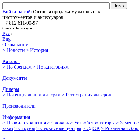
Войти на сайт
Оптовая продажа музыкальных
инструментов и аксессуаров.
+7 812
611-00-97
Санкт-Петербург
Рус
/
Eng
О компании
> Новости
> История
|
Каталог
> По брендам
> По категориям
|
Документы
|
Дилеры
> Потенциальным дилерам
> Регистрация дилеров
|
Производители
|
Информация
> Правила хранения
> Словарь
> Устройство гитары
> Замена 
заказ
> Струны
> Сервисные центры
> СДЭК
> Розничная сбор
|