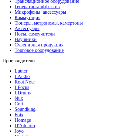
Трансляционное оборудование
Генераторы эффектов
Микрофоны, аксессуары
Коммутация
Тюнеры, метрономы, камертоны
Аксессуары
Ноты, самоучители
Наушники
Сувенирная продукция
Торговое оборудование
Производители
Lutner
LAudio
Root Note
LFocus
LDrums
Nux
Cort
Soundking
Foix
Homage
D'Addario
Joyo