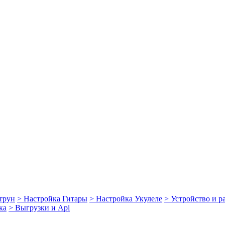
струн
> Настройка Гитары
> Настройка Укулеле
> Устройство и 
ка
> Выгрузки и Api