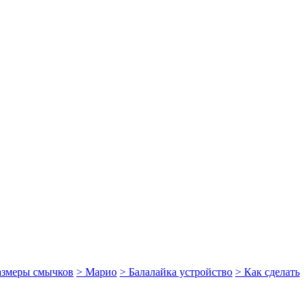
размеры смычков
> Марио
> Балалайка устройство
> Как сделать