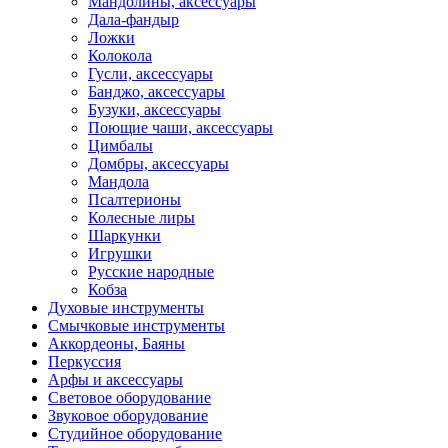
Мандолины, аксессуары
Дала-фандыр
Ложки
Колокола
Гусли, аксессуары
Банджо, аксессуары
Бузуки, аксессуары
Поющие чаши, аксессуары
Цимбалы
Домбры, аксессуары
Мандола
Псалтерионы
Колесные лиры
Шаркунки
Игрушки
Русские народные
Кобза
Духовые инструменты
Смычковые инструменты
Аккордеоны, Баяны
Перкуссия
Арфы и аксессуары
Световое оборудование
Звуковое оборудование
Студийное оборудование