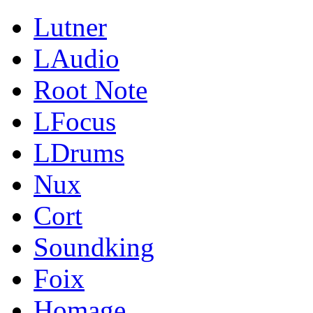
Lutner
LAudio
Root Note
LFocus
LDrums
Nux
Cort
Soundking
Foix
Homage