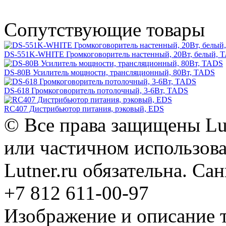
Сопутствующие товары
DS-551K-WHITE Громкоговоритель настенный, 20Вт, белый, 
DS-80B Усилитель мощности, трансляционный, 80Вт, TADS
DS-618 Громкоговоритель потолочный, 3-6Вт, TADS
RC407 Дистрибьютор питания, рэковый, EDS
© Все права защищены Lut
или частичном использова
Lutner.ru обязательна. Са
+7 812 611-00-97
Изображение и описание 