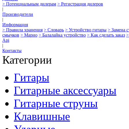
> Потенциальным дилерам
> Регистрация дилеров
|
Производители
|
Информация
> Правила хранения
> Словарь
> Устройство гитары
> Замена 
смычков
> Марио
> Балалайка устройство
> Как сделать заказ
>
Api
|
Контакты
Категории
Гитары
Гитарные аксессуары
Гитарные струны
Клавишные