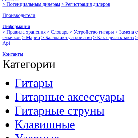
> Потенциальным дилерам
> Регистрация дилеров
|
Производители
|
Информация
> Правила хранения
> Словарь
> Устройство гитары
> Замена 
смычков
> Марио
> Балалайка устройство
> Как сделать заказ
>
Api
|
Контакты
Категории
Гитары
Гитарные аксессуары
Гитарные струны
Клавишные