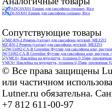
Аналогичные товары
RPADGSSX01 Ершик для саксофона сопрано, Rico
Сопутствующие товары
MZ-RN-2 Ремень (гаэтан) для саксофона детский, MEZZO
JW-51092-CA-B Greenline Футляр для саксофона альт, рисунок «
VMC6+ Наклейка на мундштук, толщина 0,35мм, прозрачная V
© Все права защищены Lut
или частичном использова
Lutner.ru обязательна. Са
+7 812 611-00-97