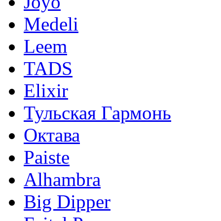
Joyo
Medeli
Leem
TADS
Elixir
Тульская Гармонь
Октава
Paiste
Alhambra
Big Dipper