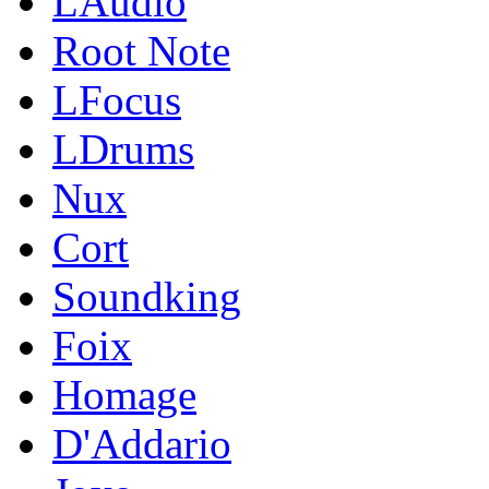
LAudio
Root Note
LFocus
LDrums
Nux
Cort
Soundking
Foix
Homage
D'Addario