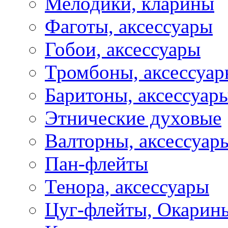
Мелодики, кларины
Фаготы, аксессуары
Гобои, аксессуары
Тромбоны, аксессуа
Баритоны, аксессуар
Этнические духовые
Валторны, аксессуар
Пан-флейты
Тенора, аксессуары
Цуг-флейты, Окарин