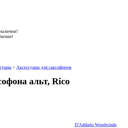
аличии!
ссуары
>
Аксессуары для саксофонов
фона альт, Rico
D'Addario Woodwinds