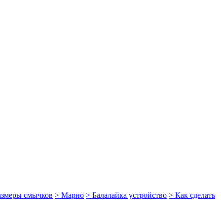
размеры смычков
> Марио
> Балалайка устройство
> Как сделать