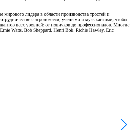
ве мирового лидера в области производства тростей и
сотрудничестве с агрономами, учеными и музыкантами, чтобы
зыкантов всех уровней: от новичков до профессионалов. Многие
nie Watts, Bob Sheppard, Henri Bok, Richie Hawley, Eric
R