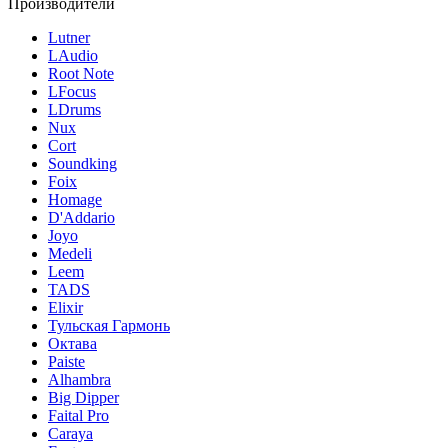
Производители
Lutner
LAudio
Root Note
LFocus
LDrums
Nux
Cort
Soundking
Foix
Homage
D'Addario
Joyo
Medeli
Leem
TADS
Elixir
Тульская Гармонь
Октава
Paiste
Alhambra
Big Dipper
Faital Pro
Caraya