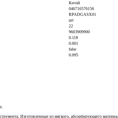
Китай
046716576156
RPADGASX01
шт
22
9603909900
0.118
0.001
false
0.095
т.
струмента. Изготовленные из мягкого, абсорбирующего материал