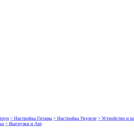
струн
> Настройка Гитары
> Настройка Укулеле
> Устройство и 
ка
> Выгрузки и Api