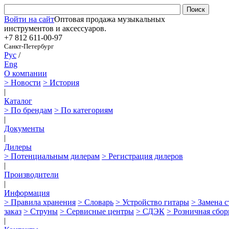
Войти на сайт
Оптовая продажа музыкальных
инструментов и аксессуаров.
+7 812
611-00-97
Санкт-Петербург
Рус
/
Eng
О компании
> Новости
> История
|
Каталог
> По брендам
> По категориям
|
Документы
|
Дилеры
> Потенциальным дилерам
> Регистрация дилеров
|
Производители
|
Информация
> Правила хранения
> Словарь
> Устройство гитары
> Замена 
заказ
> Струны
> Сервисные центры
> СДЭК
> Розничная сбор
|